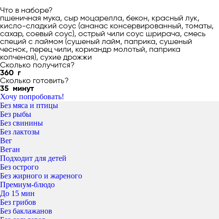
Что в наборе?
пшеничная мука, сыр моцарелла, бекон, красный лук,
кисло-сладкий соус (ананас консервированный, томаты,
сахар, соевый соус), острый чили соус шрирача, смесь
специй с лаймом (сушеный лайм, паприка, сушеный
чеснок, перец чили, кориандр молотый, паприка
копченая), сухие дрожжи
Сколько получится?
360
г
Сколько готовить?
35
минут
Хочу попробовать!
Без мяса и птицы
Без рыбы
Без свинины
Без лактозы
Вег
Веган
Подходит для детей
Без острого
Без жирного и жареного
Премиум-блюдо
До 15 мин
Без грибов
Без баклажанов