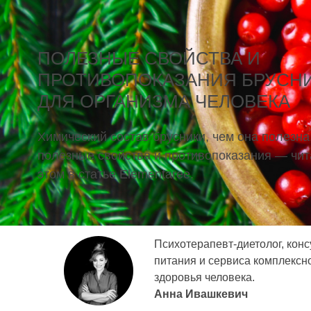
ПОЛЕЗНЫЕ СВОЙСТВА И
ПРОТИВОПОКАЗАНИЯ БРУСН
ДЛЯ ОРГАНИЗМА ЧЕЛОВЕКА
Химический состав брусники, чем она полезна
полезные свойства и противопоказания — чит
этом в статье Elementaree.
Психотерапевт-диетолог, конс
питания и сервиса комплексн
здоровья человека.
Анна Ивашкевич