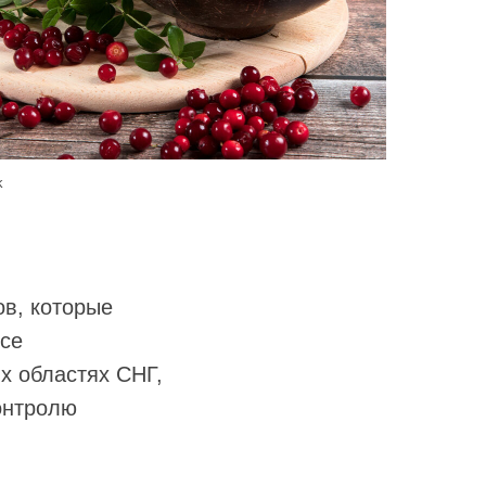
k
ов, которые
Все
х областях СНГ,
онтролю