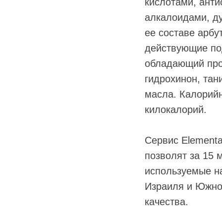
кислотами, ант
алкалоидами, д
ее составе арбу
действующие под
обладающий про
гидрохинон, тан
масла. Калорийн
килокалорий.
Сервис Elementa
позволят за 15 
используемые н
Израиля и Южно
качества.