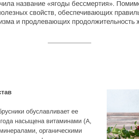
учила название «ягоды бессмертия». Помимо
полезных свойств, обеспечивающих правил
изма и продлевающих продолжительность 
став
брусники обуславливает ее
Ягода насыщена витаминами (А,
, минералами, органическими