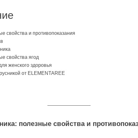
ние
ые свойства и противопоказания
ав
сника
ые свойства ягод
для женского здоровья
брусникой от ELEMENTAREE
ника: полезные свойства и противопока