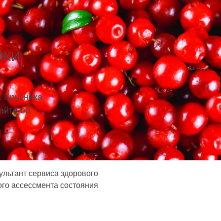
ИКИ
. Брусника
айте об
ультант сервиса здорового
ого ассессмента состояния