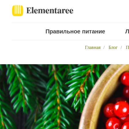
Правильное питание
Л
Главная
/
Блог
/
П