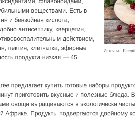
иоксидантами, флавоноидами,
убильными веществами. Есть в
тин и бензойная кислота,
обно антисептику, кверцетин,
тивовоспалительным действием,
ин, пектин, клетчатка, эфирные
Источник: Freepi
ость продукта низкая — 45
ree предлагает купить готовые наборы продукт
минут приготовить вкусные и полезные блюда. 
ами овощи выращиваются в экологически чисты
й Африке. Продукты подвергаются двойному к