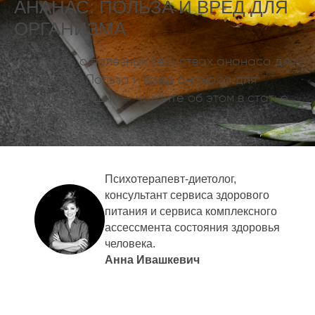
АНАНАС: ПОЛЬЗА И ВРЕД ДЛЯ
ОРГАНИЗМА
Подробно о полезных свойствах ананаса для
организма. Польза и вред ананаса для
мужчин и женщин — читайте об этом в статье
Elementaree.
Психотерапевт-диетолог,
консультант сервиса здорового
питания и сервиса комплексного
ассессмента состояния здоровья
человека.
Анна Ивашкевич