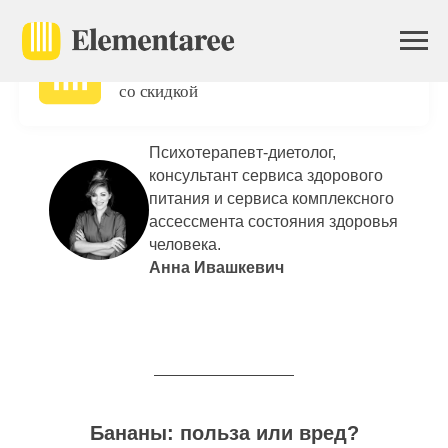
Главная
/
Блог
/
Правильное питание с Elementaree
/
Ого! В приложении
Бананы: польза или вред | Elementaree
вас ждёт первый заказ
со скидкой
Психотерапевт-диетолог,
консультант сервиса здорового
питания и сервиса комплексного
ассессмента состояния здоровья
человека.
Анна Ивашкевич
Бананы: польза или вред?