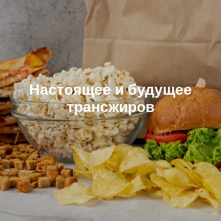
Настоящее и будущее
тр
ансжиро
в