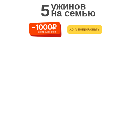
ужинов
5
на семью
Хочу попробовать!