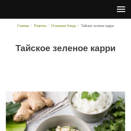
Главная
/
Рецепты
/
Основные блюда
/
Тайское зеленое карри
Тайское зеленое карри