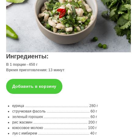
Ингредиенты:
В 1 порции - 450 г
Время приготовления: 13 минут
Добавить в корзину
курица ..................................................................... 280 г
стручковая фасоль ............................................... 60 г
зеленый горошек .................................................. 60 г
рис жасмин ........................................................... 200 г
кокосовое молоко ............................................... 100 г
лук с имбирем ........................................................ 40 г