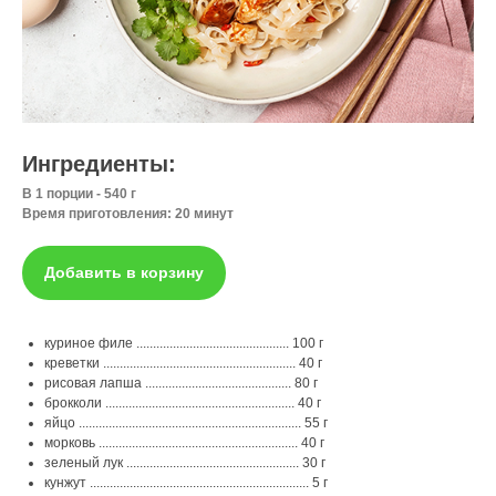
Ингредиенты:
В 1 порции - 540 г
Время приготовления: 20 минут
Добавить в корзину
куриное филе .............................................. 100 г
креветки .......................................................... 40 г
рисовая лапша ............................................ 80 г
брокколи ......................................................... 40 г
яйцо ................................................................... 55 г
морковь ............................................................ 40 г
зеленый лук .................................................... 30 г
кунжут .................................................................. 5 г