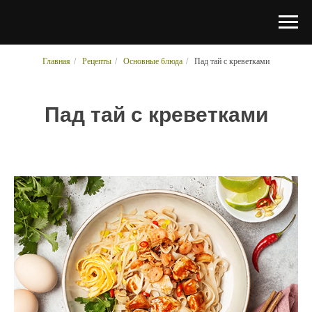
Главная
/
Рецепты
/
Основные блюда
/
Пад тай с креветками
Пад тай с креветками