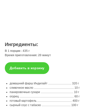
Ингредиенты:
В 1 порции - 435 г
Время приготовления: 20 минут
Добавить в корзину
домашний фарш Индилайт ................................ 320 г
сливочное масло ....................................................... 10 г
панировочные сухари ............................................. 10 г
огурец ........................................................................... 60 г
готовый картофель ................................................ 400 г
сырный соус с табаско ........................................ 100 г