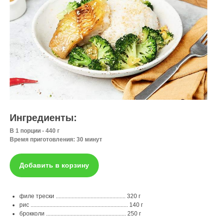
Ингредиенты:
В 1 порции - 440 г
Время приготовления: 30 минут
Добавить в корзину
филе трески ................................................ 320 г
рис ................................................................... 140 г
брокколи ....................................................... 250 г