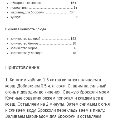
обжаренные чеснок .................................... 15 г
перец чили ........................................................ 1 г
маринад для брокколи ............................. 70 г
кунжут ............................................................... 10 г
Пищевая ценность блюда
количество калорий .................................... 153
количество белков ......................................... 10
количество жиров ............................................ 4
количество углеводов ................................... 18
Приготовление:
1. Кипятим чайник. 1,5 литра кипятка наливаем в
ковш. Добавляем 0,5 ч. л. соли. Ставим на сильный
огонь и доводим до кипения. Свежую брокколи моем.
Крупные соцветия режем пополам и кладем все в
ковш. Оставляем на 2 минуты. Затем снимаем с огня
и сливаем воду. Брокколи перекладываем в пиалу.
Заливаем маринадом для брокколи и оставляем