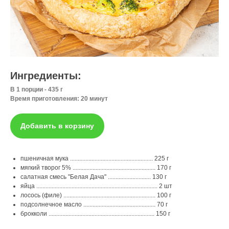
Ингредиенты:
В 1 порции - 435 г
Время приготовления: 20 минут
Добавить в корзину
пшеничная мука ...................................................... 225 г
мягкий творог 5% ...................................................... 170 г
салатная смесь "Белая Дача" ............................ 130 г
яйца ............................................................................... 2 шт
лосось (филе) ............................................................ 100 г
подсолнечное масло ............................................... 70 г
брокколи ..................................................................... 150 г