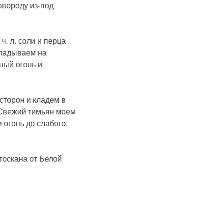
овороду из-под
. л. соли и перца
кладываем на
ьный огонь и
 сторон и кладем в
 Свежий тимьян моем
 огонь до слабого.
тоскана от Белой