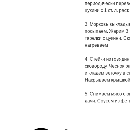
периодически перево
цукини с 1 ст. л. ра
3. Морковь выкладыв
посыпаем. Жарим 3 
тарелки с цукини. Ск
нагреваем
4. Стейки из говядин
сковороду. Чеснок р
и кладем веточку в 
Накрываем крышкой.
5. Снимаем мясо с о
дачи. Соусом из фе