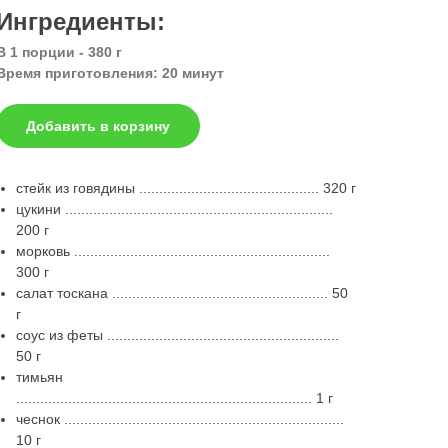
Ингредиенты:
В 1 порции - 380 г
Время приготовления: 20 минут
Добавить в корзину
стейк из говядины ............................................. 320 г
цукини ...................................................................
200 г
морковь ................................................................
300 г
салат тоскана ...................................................... 50
г
соус из феты ..........................................................
50 г
тимьян
.......................................................................... 1 г
чеснок ......................................................................
10 г