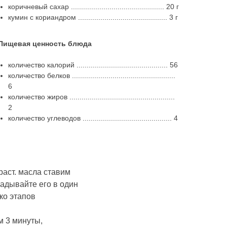
коричневый сахар .............................................. 20 г
кумин с кориандром ............................................ 3 г
Пищевая ценность блюда
количество калорий ............................................. 56
количество белков ...................................................
6
количество жиров ....................................................
2
количество углеводов ............................................ 4
раст. масла ставим
адывайте его в один
ко этапов
м 3 минуты,