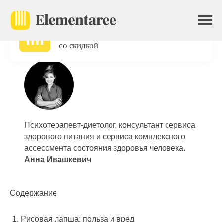
Главная
/
Блог
/
Правильное питание с Elementaree
/
Ого! В приложении
Рисовая лапша: польза и вред
вас ждёт первый заказ
со скидкой
Психотерапевт-диетолог, консультант сервиса
здорового питания и сервиса комплексного
ассессмента состояния здоровья человека.
Анна Ивашкевич
Содержание
Рисовая лапша: польза и вред