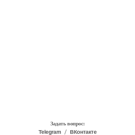
Суши: польза и вред суши для
организма человека
Задать вопрос:
Telegram
ВКонтакте