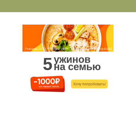
Реклама ООО "ОЛИМП" ИНН 7724417578 erid 2SDnjc4faBZ
ужинов
5
на семью
Хочу попробовать!