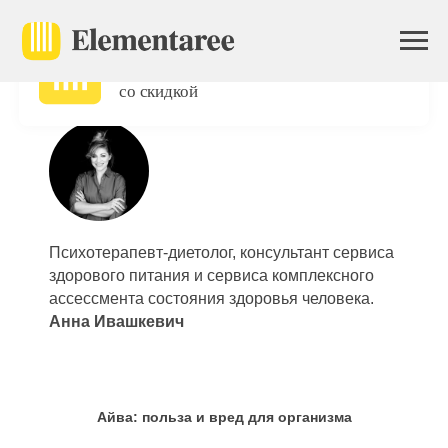
Главная
/
Блог
/
Правильное питание с Elementaree
/
Ого! В приложении
Айва: польза и вред для организма
вас ждёт первый заказ
со скидкой
Психотерапевт-диетолог, консультант сервиса
здорового питания и сервиса комплексного
ассессмента состояния здоровья человека.
Анна Ивашкевич
Айва: польза и вред для организма