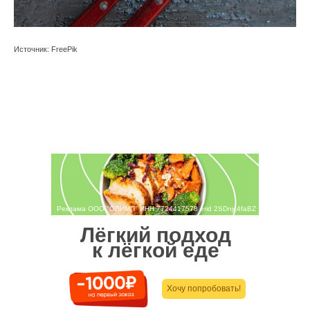
Источник: FreePik
Реклама ООО "ОЛИМП" ИНН 7724417578 erid 2SDnjc4faBZ
Лёгкий подход
к лёгкой еде
Хочу попробовать!